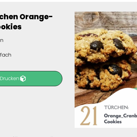
rchen Orange-
okies
en
nfach
 Drucken