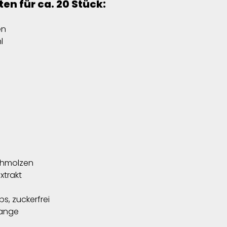
ten für ca. 20 Stück:
en
l
schmolzen
xtrakt
s, zuckerfrei
range