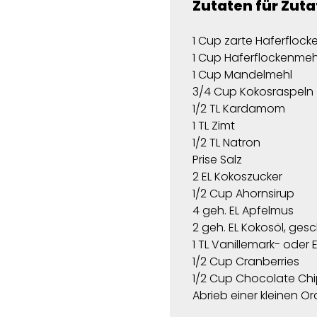
Zutaten für
Zuta
1 Cup zarte Haferflock
1 Cup Haferflockenmeh
1 Cup Mandelmehl
3/4 Cup Kokosraspeln
1/2 TL Kardamom
1 TL Zimt
1/2 TL Natron
Prise Salz
2 EL Kokoszucker
1/2 Cup Ahornsirup
4 geh. EL Apfelmus
2 geh. EL Kokosöl, ge
1 TL Vanillemark- oder E
1/2 Cup Cranberries
1/2 Cup Chocolate Chip
Abrieb einer kleinen O