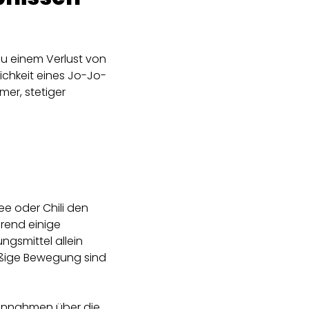
zu einem Verlust von
ichkeit eines Jo-Jo-
mer, stetiger
ee oder Chili den
hrend einige
ngsmittel allein
äßige Bewegung sind
 Annahmen über die