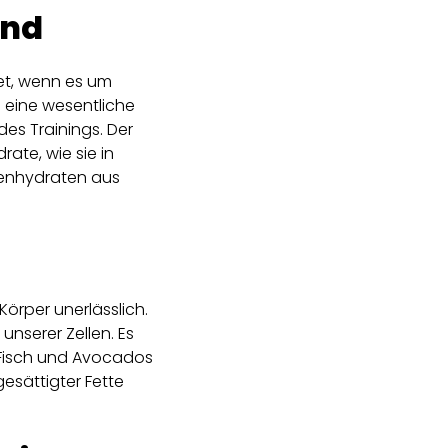
ind
et, wenn es um
d eine wesentliche
es Trainings. Der
ate, wie sie in
lenhydraten aus
Körper unerlässlich.
unserer Zellen. Es
, Fisch und Avocados
esättigter Fette