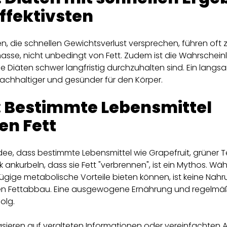
ffektivsten
en, die schnellen Gewichtsverlust versprechen, führen oft 
sse, nicht unbedingt von Fett. Zudem ist die Wahrscheinl
se Diäten schwer langfristig durchzuhalten sind. Ein langsa
nachhaltiger und gesünder für den Körper.
: Bestimmte Lebensmittel
en Fett
dee, dass bestimmte Lebensmittel wie Grapefruit, grüner T
k ankurbeln, dass sie Fett "verbrennen", ist ein Mythos. Wä
ügige metabolische Vorteile bieten können, ist keine Nahru
 den Fettabbau. Eine ausgewogene Ernährung und regelm
olg.
asieren auf veralteten Informationen oder vereinfachten