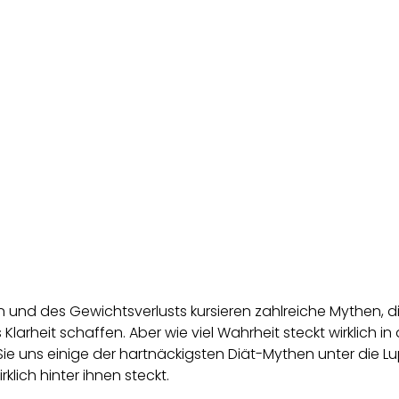
Magda Biegon
11 Jan 2022
en und des Gewichtsverlusts kursieren zahlreiche Mythen, d
s Klarheit schaffen. Aber wie viel Wahrheit steckt wirklich 
Sie uns einige der hartnäckigsten Diät-Mythen unter die
klich hinter ihnen steckt.