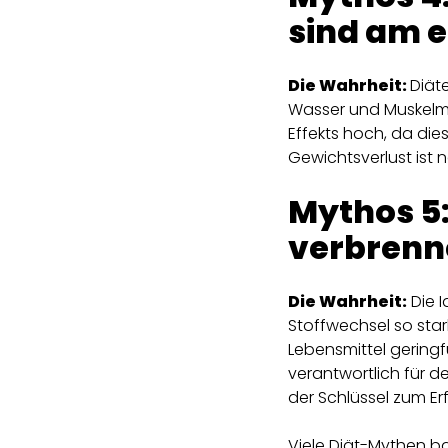
sind am e
Die Wahrheit:
Diät
Wasser und Muskelma
Effekts hoch, da die
Gewichtsverlust ist 
Mythos 5
verbrenn
Die Wahrheit:
Die I
Stoffwechsel so star
Lebensmittel geringf
verantwortlich für
der Schlüssel zum Erf
Viele Diät-Mythen b