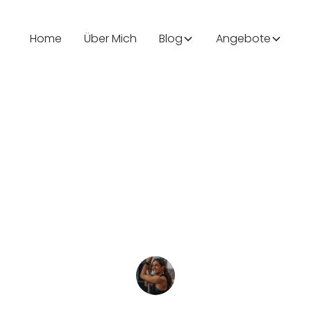
Home
Über Mich
Blog
Angebote
Lifestyle
 größten Diät-Mythen en